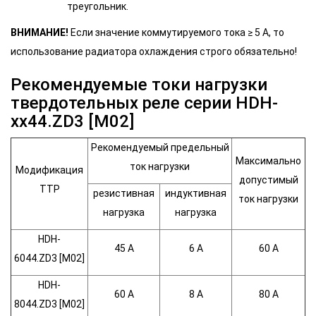
треугольник.
ВНИМАНИЕ!
Если значение коммутируемого тока ≥ 5 А, то
использование радиатора охлаждения строго обязательно!
Рекомендуемые токи нагрузки
твердотельных реле серии HDH-
xx44.ZD3 [M02]
Рекомендуемый предельный
Максимально
ток нагрузки
Модификация
допустимый
ТТР
резистивная
индуктивная
ток нагрузки
нагрузка
нагрузка
HDH-
45 A
6 A
60 A
6044.ZD3 [M02]
HDH-
60 A
8 A
80 A
8044.ZD3 [M02]