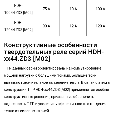
HDH-
75 A
10 A
100 A
10044.ZD3 [M02]
HDH-
90 A
12 A
120 A
12044.ZD3 [M02]
Конструктивные особенности
твердотельных реле серий HDH-
xx44.ZD3 [M02]
ТТР данных серий ориентированы на коммутирование
мощной нагрузки с большими токами. Большие токи
вызывают значительное выделение тепла. В связи с этим в
конструкции ТТР HDH-xx44.ZD3 [M02] применяются особые
конструктивные решения, призванные обеспечить
надежность ТТР и увеличить эффективность отведения
тепла от силовых ключей.