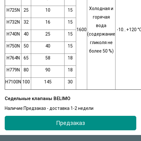
Холодная и
H725N
25
10
15
горячая
H732N
32
16
15
вода
1600
-10…+120 °
H740N
40
25
15
(содержание
гликоля не
H750N
50
40
15
более 50 %)
H764N
65
58
18
H779N
80
90
18
H7100N
100
145
30
Седельные клапаны BELIMO
Наличие:Предзаказ - доставка 1-2 недели
Предзаказ