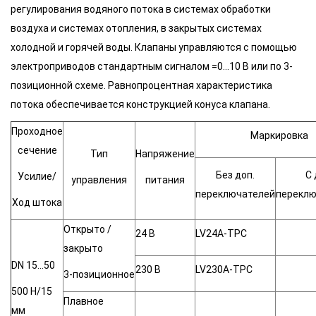
регулирования водяного потока в системах обработки
воздуха и системах отопления, в закрытых системах
холодной и горячей воды. Клапаны управляются с помощью
электроприводов стандартным сигналом =0…10 В или по 3-
позиционной схеме. Равнопроцентная характеристика
потока обеспечивается конструкцией конуса клапана.
Проходное
Маркировка
сечение
Тип
Напряжение
Без доп.
С 
Усилие/
управления
питания
переключателей
перекл
Ход штока
Открыто /
24 В
LV24A-TPC
закрыто
DN 15…50
230 В
LV230A-TPC
3-позиционное
500 Н/15
Плавное
мм