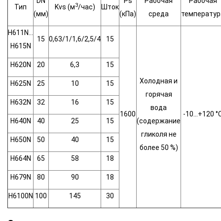
DN
Ps
Рабочая
Рабочая
3
Тип
Kvs (м
/час)
Шток
(мм)
(кПа)
среда
температур
H611N…
15
0,63/1/1,6/2,5/4
15
H615N
H620N
20
6,3
15
Холодная и
H625N
25
10
15
горячая
H632N
32
16
15
вода
1600
-10…+120 °
H640N
40
25
15
(содержание
гликоля не
H650N
50
40
15
более 50 %)
H664N
65
58
18
H679N
80
90
18
H6100N
100
145
30