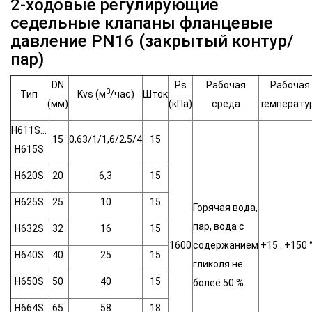
2-ходовые регулирующие
седельные клапаны фланцевые
давление PN16 (закрытый контур/
пар)
DN
Ps
Рабочая
Рабочая
3
Тип
Kvs (м
/час)
Шток
(мм)
(кПа)
среда
температу
H611S…
15
0,63/1/1,6/2,5/4
15
H615S
H620S
20
6,3
15
H625S
25
10
15
Горячая вода,
пар, вода с
H632S
32
16
15
1600
содержанием
+15…+150 
H640S
40
25
15
гликоля не
H650S
50
40
15
более 50 %
H664S
65
58
18