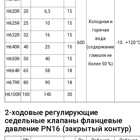
H620R
20
6,3
15
Холодная и
H625R
25
10
15
горячая
H632R
32
16
15
вода
600
-10…+120 °
H640R
40
25
15
(содержание
гликоля не
H650R
50
40
15
более 50 %)
H664R
65
58
18
H679R
80
90
18
H6100R
100
145
30
2-ходовые регулирующие
седельные клапаны фланцевые
давление PN16 (закрытый контур)