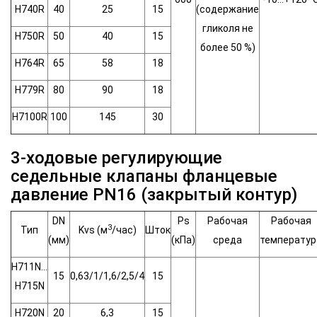
H740R
40
25
15
(содержание
гликоля не
H750R
50
40
15
более 50 %)
H764R
65
58
18
H779R
80
90
18
H7100R
100
145
30
3-ходовые регулирующие
седельные клапаны фланцевые
давление PN16 (закрытый контур)
DN
Ps
Рабочая
Рабочая
3
Тип
Kvs (м
/час)
Шток
(мм)
(кПа)
среда
температур
H711N…
15
0,63/1/1,6/2,5/4
15
H715N
H720N
20
6,3
15