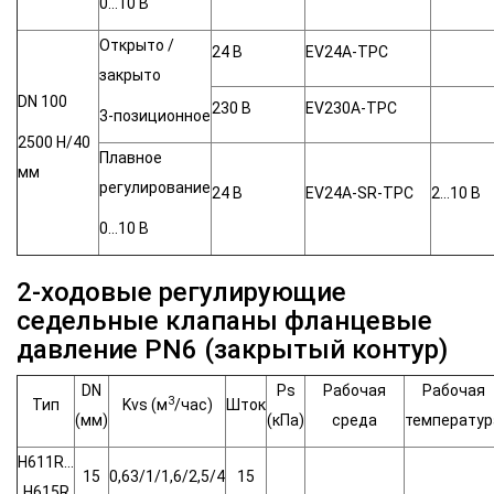
0…10 В
Открыто /
24 В
EV24A-TPC
закрыто
DN 100
230 В
EV230A-TPC
3-позиционное
2500 Н/40
Плавное
мм
регулирование
24 В
EV24A-SR-TPC
2…10 B
0…10 В
2-ходовые регулирующие
седельные клапаны фланцевые
давление PN6 (закрытый контур)
DN
Ps
Рабочая
Рабочая
3
Тип
Kvs (м
/час)
Шток
(мм)
(кПа)
среда
температур
H611R…
15
0,63/1/1,6/2,5/4
15
H615R