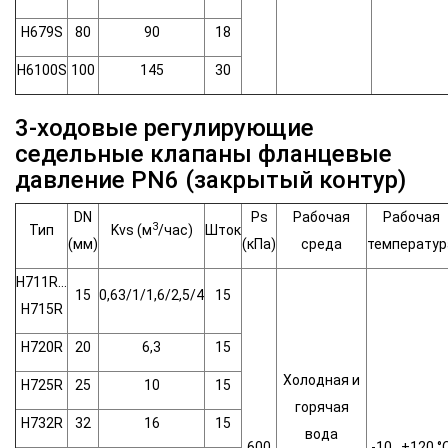
H679S
80
90
18
H6100S
100
145
30
3-ходовые регулирующие
седельные клапаны фланцевые
давление PN6 (закрытый контур)
DN
Ps
Рабочая
Рабочая
3
Тип
Kvs (м
/час)
Шток
(мм)
(кПа)
среда
температур
H711R…
15
0,63/1/1,6/2,5/4
15
H715R
H720R
20
6,3
15
Холодная и
H725R
25
10
15
горячая
H732R
32
16
15
вода
600
-10…+120 °